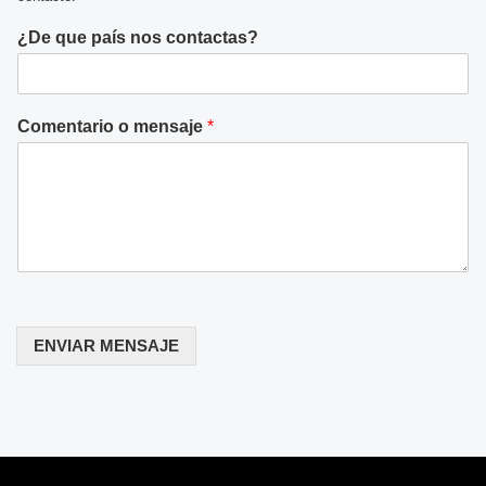
s
a
¿De que país nos contactas?
p
p
Comentario o mensaje
*
ENVIAR MENSAJE