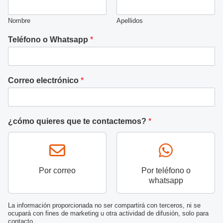
Nombre
Apellidos
Teléfono o Whatsapp
*
T
Correo electrónico
*
e
l
é
f
¿cómo quieres que te contactemos?
*
o
n
o
q
u
Por correo
Por teléfono o
e
whatsapp
W
h
a
La información proporcionada no ser compartirá con terceros, ni se
ocupará con fines de marketing u otra actividad de difusión, solo para
t
contacto.