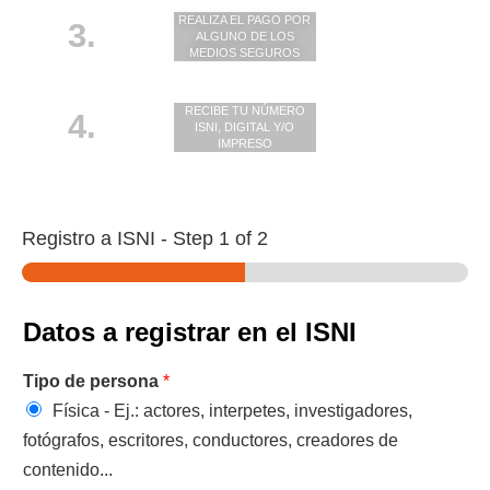
REALIZA EL PAGO POR
3.
ALGUNO DE LOS
MEDIOS SEGUROS
RECIBE TU NÚMERO
4.
ISNI, DIGITAL Y/O
IMPRESO
Registro a ISNI
-
Step
1
of 2
Datos a registrar en el ISNI
Tipo de persona
*
Física - Ej.: actores, interpetes, investigadores,
fotógrafos, escritores, conductores, creadores de
contenido...