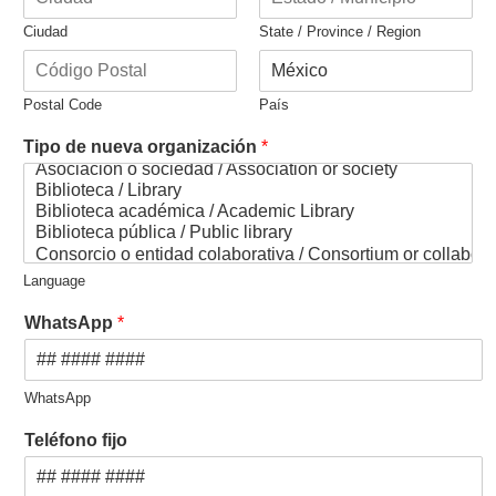
Ciudad
State / Province / Region
Postal Code
País
y
Tipo de nueva organización
*
/
o
N
o
m
b
Language
r
e
WhatsApp
*
s
c
u
WhatsApp
p
ó
Teléfono fijo
n
?