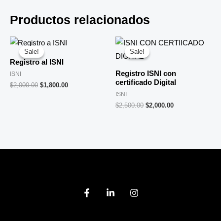
Productos relacionados
Original
Current
Original
Current
price
price
price
price
Sale!
Sale!
Sale!
Sale!
was:
is:
was:
is:
Registro al ISNI
$2,000.00.
$1,800.00.
$2,500.00.
$2,000.00.
Registro ISNI con
ISNI
certificado Digital
$
2,000.00
$
1,800.00
ISNI
$
2,500.00
$
2,000.00