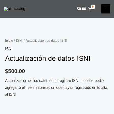
datos
Ir
MAI
ISNI
$
0.00
al
ME
cantidad
contenido
Actualización
de
datos
Inicio
/
ISNI
/ Actualización de datos ISNI
ISNI
ISNI
cantidad
Actualización de datos ISNI
$
500.00
Actualización de los datos de tu registro ISNI, puedes pedie
agregar o elimienr información que hayas registrado en tu alta
al ISNI