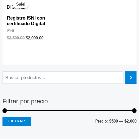
price
price
Sale!
was:
is:
$2,500.00.
$2,000.00.
Registro ISNI con
certificado Digital
ISNI
$
2,500.00
$
2,000.00
Filtrar por precio
Precio:
$500
—
$2,000
FILTRAR