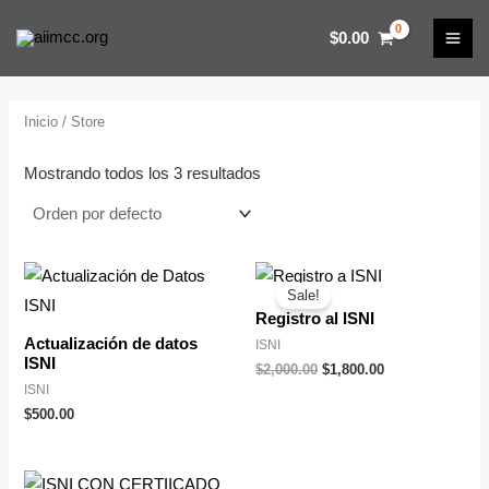
Ir
MAI
$
0.00
al
r
r
ME
contenido
e
e
c
c
Inicio
/ Store
i
i
Mostrando todos los 3 resultados
o
o
í
á
Original
Current
n
x
price
price
Sale!
was:
is:
i
i
Registro al ISNI
$2,000.00.
$1,800.00.
Actualización de datos
ISNI
ISNI
$
2,000.00
$
1,800.00
o
o
ISNI
$
500.00
Original
Current